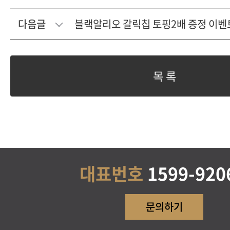
다음글
블랙알리오 갈릭칩 토핑2배 증정 이벤
목 록
대표번호
1599-920
문의하기