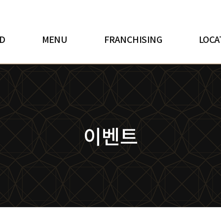
D
MENU
FRANCHISING
LOCA
이벤트