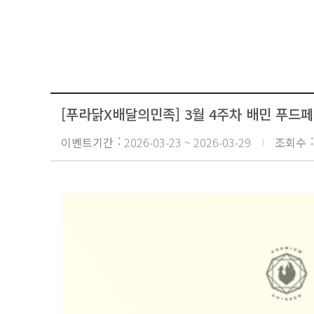
기
회
사
소
개
가
맹
점
[푸라닭X배달의민족] 3월 4주차 배민 푸드페스
게
시
이벤트기간
2026-03-23 ~ 2026-03-29
조회수
판
고
객
의
소
리
N
E
W
S
보
도
자