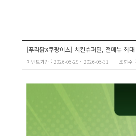
기
회
사
소
개
가
맹
점
[푸라닭X쿠팡이츠] 치킨슈퍼딜, 전메뉴 최대 1
게
시
이벤트기간
2026-05-29 ~ 2026-05-31
조회수
판
고
객
의
소
리
N
E
W
S
보
도
자