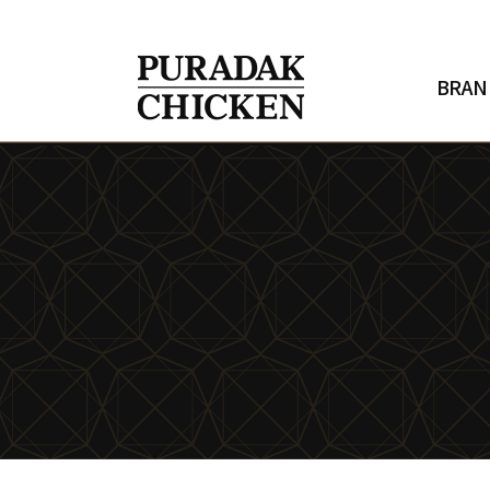
h
o
m
e
BRAN
N
E
W
S
브
랜
드
소
개
메
뉴
안
내
창
업
안
내
매
장
찾