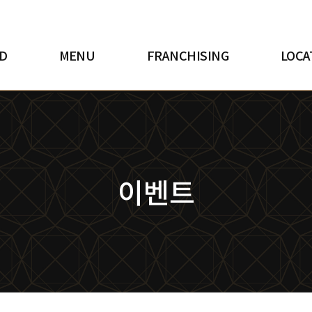
D
MENU
FRANCHISING
LOCA
이벤트